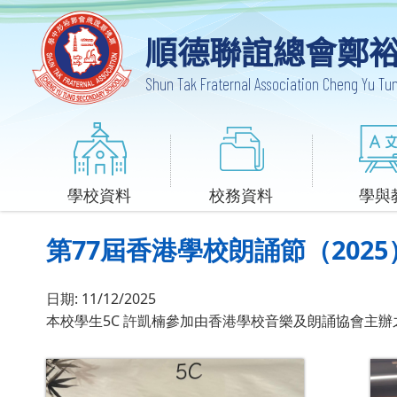
順德聯誼總會鄭
Shun Tak Fraternal Association Cheng Yu T
學校資料
校務資料
學與
第77屆香港學校朗誦節（202
日期:
11/12/2025
本校學生
5C 許凱楠
參加由
香港學校音樂及朗誦協會
主辦