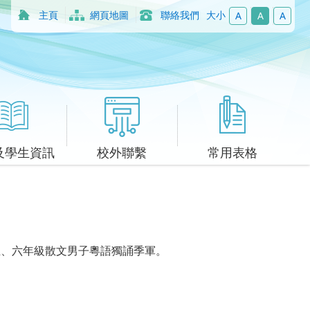
主頁
網頁地圖
聯絡我們
大小
A
A
A
及學生資訊
校外聯繫
常用表格
五、六年級散文男子粵語獨誦季軍
。