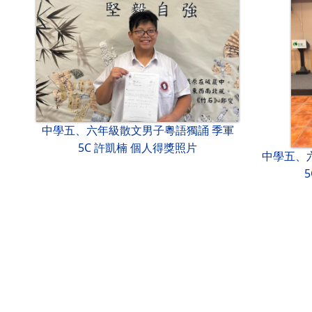
中學五、六年級散文男子粵語獨誦 季軍
5C 許凱楠 個人得獎照片
中學五、