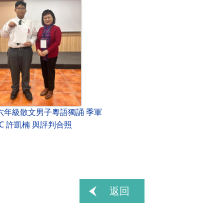
六年級散文男子粵語獨誦 季軍
5C 許凱楠 與評判合照
返回