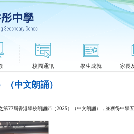
裕彤中學
ung Secondary School
教
校園通訊
學生成就
家長
5）（中文朗誦）
之第77屆香港學校朗誦節（2025）（中文朗誦），並獲得
中學